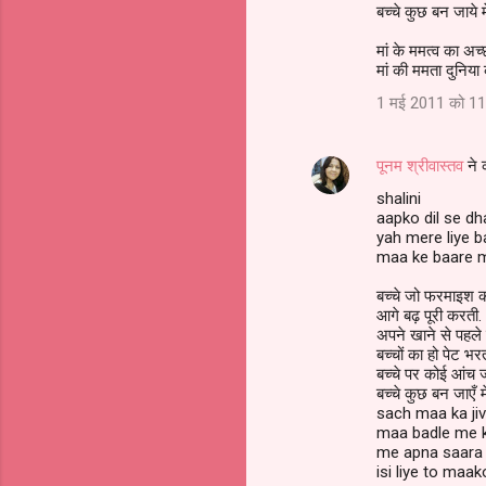
बच्चे कुछ बन जाये 
मां के ममत्व का अच
मां की ममता दुनिय
1 मई 2011 को 11
पूनम श्रीवास्तव
ने 
shalini
aapko dil se dh
yah mere liye ba
maa ke baare me
बच्चे जो फरमाइश क
आगे बढ़ पूरी करती.
अपने खाने से पहले 
बच्चों का हो पेट भरत
बच्चे पर कोई आंच 
बच्चे कुछ बन जाएँ म
sach maa ka jiv
maa badle me ko
me apna saara j
isi liye to maak