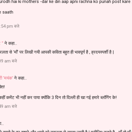
rodh hai ki mothers -dar ke din aap apni rachna ko punah post kare 
e saath
:54 pm बजे
ट "
ने कहा…
ा से 'माँ' पर लिखी गयी आपकी कविता बहुत ही भावपूर्ण है , ह्रदयस्पर्शी है |
09 am बजे
री 'मयंक'
ने कहा…
्ति!
हीं कमेंट भी नहीं कर पाया क्योंकि 3 दिन तो दिल्ली ही खा गई हमारे ब्लॉगिंग के!
49 am बजे
ा…