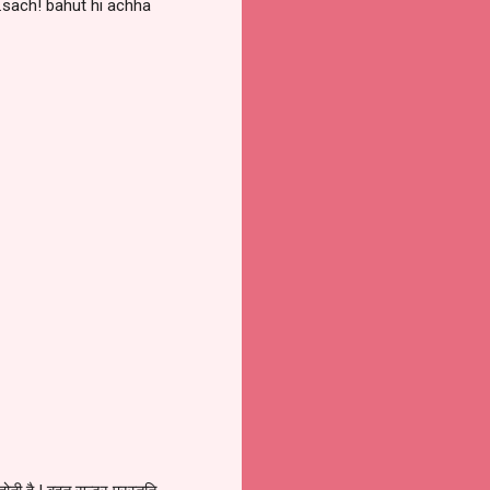
.sach! bahut hi achha