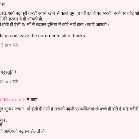
कहा…
ते, आगे बढ़ पूरी करती.अपने खाने से पहले तुम , बच्चों का हो पेट भरती .बच्चे पर कोई
ँ मेरे हरदम ये ही सोचती हो.
ँ होती ही ऐसी है/ माँ से बढकर दुनिया मैं कोई नहीं होता /बधाई आपको /
y blog and leave the comments also.thanks
13 am बजे
प्रस्तुति !
34 pm बजे
a" Bhramar"5
ने कहा…
त सुन्दर रचना -माँ होती ही ऐसी है उसकी पहली प्राथमिकता तो बच्चे ही होते हैं चाहे गरीब
तुम ,
ी .
जो आये,आगे बढ़कर झेलती हो!