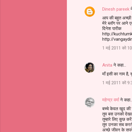
Dinesh pareek
न
आप की बहुत अच्छी प
मेरे ब्लॉग पर आने एव
दिनेश पारीक
http://kuchtu
http://vangayd
1 मई 2011 को 10
Anita
ने कहा…
माँ इसी का नाम है, 
1 मई 2011 को 9:
महेन्‍द्र वर्मा
ने कहा
बच्चे केवल खुद की स
तुम बस उनको देखत
तुम्हारे लिए कुछ करें
तुम उनका सब करत
अच्छे जीवन के सपने 