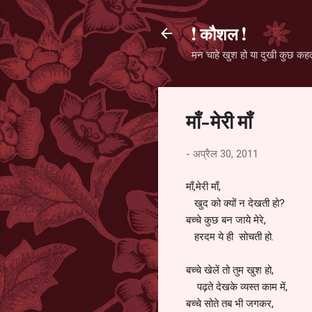
! कौशल !
मन चाहे खुश हो या दुखी कुछ कहता 
माँ-मेरी माँ
-
अप्रैल 30, 2011
माँ,मेरी माँ,
खुद को क्यों न देखती हो?
बच्चे कुछ बन जाये मेरे,
हरदम ये ही सोचती हो.
बच्चे खेलें तो तुम खुश हो,
पढ़ते देखके व्यस्त काम में,
बच्चे सोते तब भी जगकर,