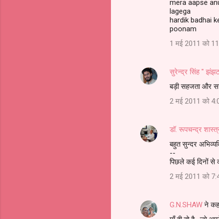
mera aapse anu
lagega
hardik badhai k
poonam
1 मई 2011 को 11
सुरेन्द्र सिंह " झंझ
बड़ी सहजता और सरलत
2 मई 2011 को 4:
डॉ. रूपचन्द्र शास्त्
बहुत सुन्दर अभिव्यक
--
पिछले कई दिनों से क
2 मई 2011 को 7:
G.N.SHAW
ने कह