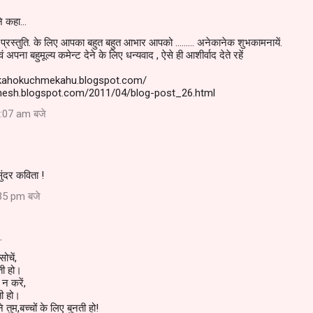
े कहा…
्रस्तुति. के लिए आपका बहुत बहुत आभार आपको ......... अनेकानेक शुभकामनायें.
ं अपना बहुमूल्य कमेन्ट देने के लिए धन्यवाद , ऐसे ही आशीर्वाद देते रहें
mkahokuchmekahu.blogspot.com/
inesh.blogspot.com/2011/04/blog-post_26.html
:07 am बजे
सुंदर कविता !
35 pm बजे
…
ोचें,
ी हो।
 न करें,
ी हो।
तुम,बच्चों के लिए बुनती हो!