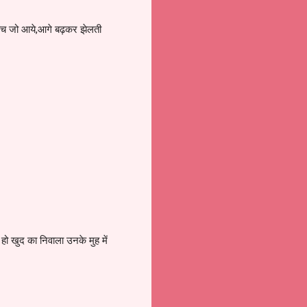
 आंच जो आये,आगे बढ़कर झेलती
ी हो खुद का निवाला उनके मुह में