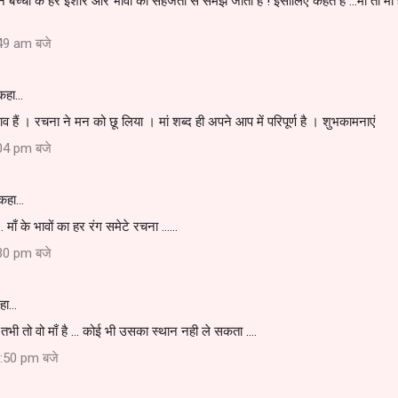
पने बच्चो के हर इशारे और भावो को सहजता से समझ जाती है ! इसीलिए कहते है ...माँ तो माँ होत
49 am बजे
कहा…
ाव हैं । रचना ने मन को छू लिया । मां शब्द ही अपने आप में परिपूर्ण है । शुभकामनाएं
04 pm बजे
 कहा…
. माँ के भावों का हर रंग समेटे रचना ......
30 pm बजे
हा…
.. तभी तो वो माँ है ... कोई भी उसका स्थान नही ले सकता ....
:50 pm बजे